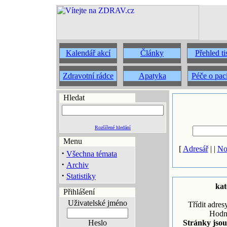
Kalendář akcí
Články
Přehled t
Zdravotní rádce
Apatyka
Péče o pac
Hledat
Rozšířené hledání
Menu
[
Adresář
| |
No
·
Všechna témata
·
Archiv
·
Statistiky
kat
Přihlášení
Uživatelské jméno
Třídit adres
Hodn
Heslo
Stránky jsou