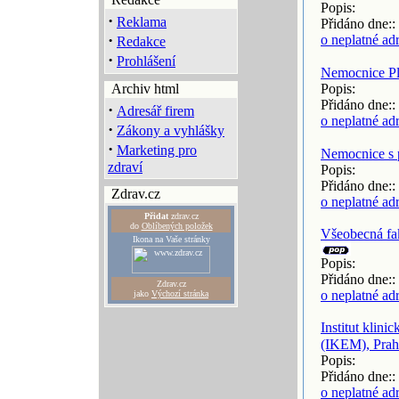
Popis:
·
Reklama
Přidáno dne::
·
o neplatné ad
Redakce
·
Prohlášení
Nemocnice Pl
Archiv html
Popis:
Přidáno dne::
·
Adresář firem
o neplatné ad
·
Zákony a vyhlášky
·
Marketing pro
Nemocnice s 
zdraví
Popis:
Přidáno dne::
Zdrav.cz
o neplatné ad
Přidat
zdrav.cz
do
Oblíbených položek
Všeobecná fa
Ikona na Vaše stránky
Popis:
Přidáno dne::
Zdrav.cz
o neplatné ad
jako
Výchozí stránka
Institut klini
(IKEM), Prah
Popis:
Přidáno dne::
o neplatné ad