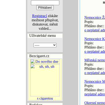
n
Registrací
získáte
Nemocnice Ž
možnost přispívat,
Popis:
diskutovat, měnit
Přidáno dne::
vzhled...
o neplatné ad
Uživatelské menu
Nemocnice K
Popis:
Přidáno dne::
o neplatné ad
Bezcigaret.cz
Městská nemo
Popis:
Přidáno dne::
o neplatné ad
Nemocnice Mi
Popis:
Přidáno dne::
neplatné adre
Okresní nemo
Redakce