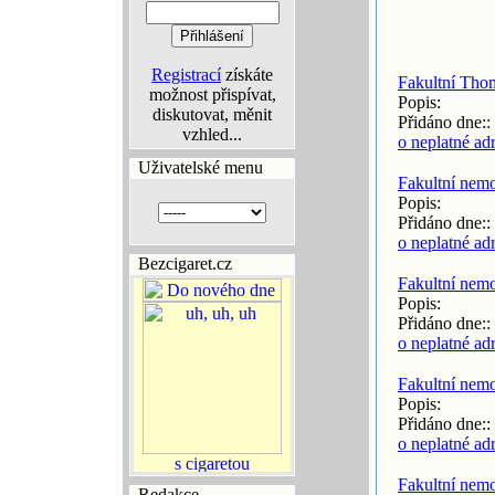
Registrací
získáte
Fakultní Tho
možnost přispívat,
Popis:
diskutovat, měnit
Přidáno dne::
vzhled...
o neplatné ad
Uživatelské menu
Fakultní nem
Popis:
Přidáno dne::
o neplatné ad
Bezcigaret.cz
Fakultní nem
Popis:
Přidáno dne::
o neplatné ad
Fakultní nem
Popis:
Přidáno dne::
o neplatné ad
Fakultní nem
Redakce