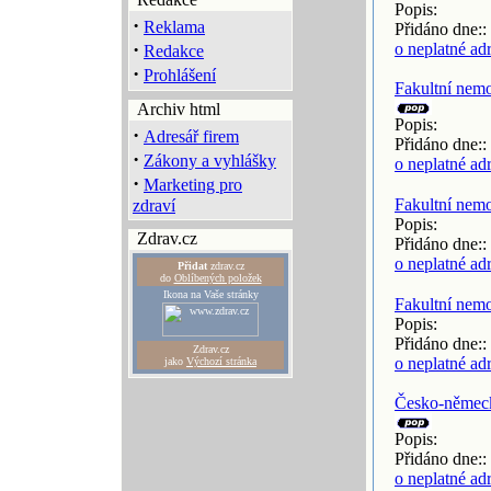
Popis:
·
Reklama
Přidáno dne::
·
o neplatné ad
Redakce
·
Prohlášení
Fakultní nem
Archiv html
Popis:
·
Adresář firem
Přidáno dne::
·
Zákony a vyhlášky
o neplatné ad
·
Marketing pro
Fakultní nem
zdraví
Popis:
Zdrav.cz
Přidáno dne::
o neplatné ad
Přidat
zdrav.cz
do
Oblíbených položek
Ikona na Vaše stránky
Fakultní nem
Popis:
Přidáno dne::
Zdrav.cz
o neplatné ad
jako
Výchozí stránka
Česko-německ
Popis:
Přidáno dne::
o neplatné ad