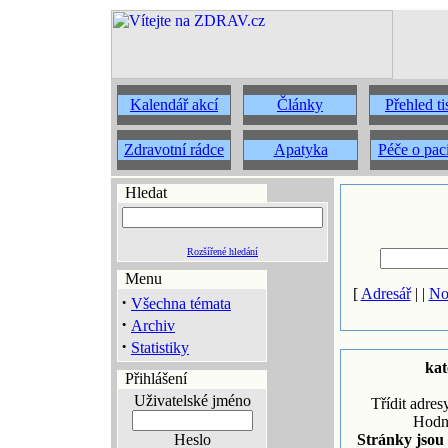
Kalendář akcí
Články
Přehled t
Zdravotní rádce
Apatyka
Péče o pac
Hledat
Rozšířené hledání
Menu
[
Adresář
| |
No
·
Všechna témata
·
Archiv
·
Statistiky
kat
Přihlášení
Uživatelské jméno
Třídit adres
Hodn
Heslo
Stránky jsou